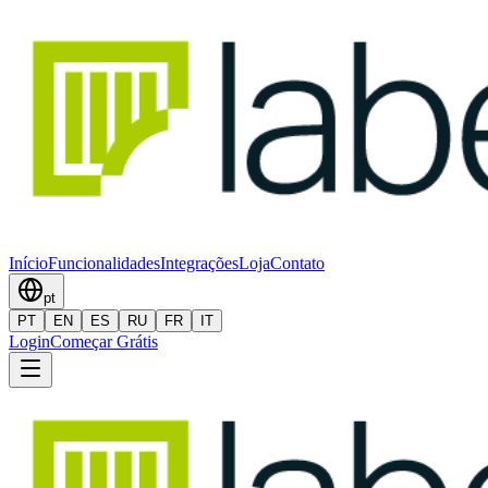
Início
Funcionalidades
Integrações
Loja
Contato
pt
PT
EN
ES
RU
FR
IT
Login
Começar Grátis